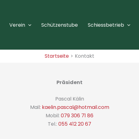
Verein
Schützenstube
Schiessbetrieb
Startseite
Kontakt
Präsident
Pascal Kälin
Mail
: kaelin.pascal@hotmail.com
Mobil:
079 306 71 86
Tel.:
055 412 20 67